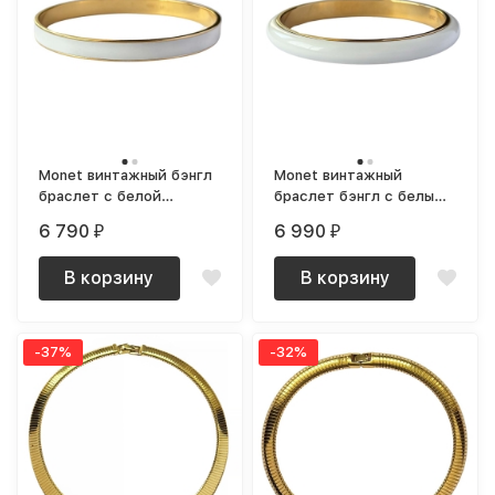
Monet винтажный бэнгл
Monet винтажный
браслет с белой
браслет бэнгл с белым
эмалью круглый
пластиком объемный
6 790
6 990
₽
₽
В корзину
В корзину
-37%
-32%