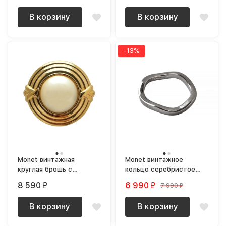
В корзину
В корзину
-13%
Monet винтажная
Monet винтажное
круглая брошь с
кольцо серебристое
крупным жемчугом
(родий)
8 590
6 990
7 990
₽
₽
₽
позолоченнная
В корзину
В корзину