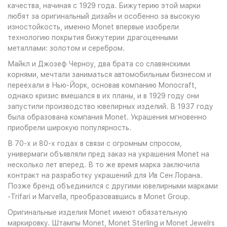
качества, начиная с 1929 года. Бижутерию этой марки
любят за оригинальный дизайн и особенно за высокую
изностойкость, именно Monet впервые изобрели
технологию покрытия бижутерии драгоценными
металлами: золотом и серебром.
Майкл и Джозеф Черноу, два брата со славянскими
корнями, мечтали заниматься автомобильным бизнесом и
переехали в Нью-Йорк, основав компанию Monocraft,
однако кризис вмешался в их планы, и в 1929 году они
запустили производство ювелирных изделий. В 1937 году
была образована компания Monet. Украшения мгновенно
приобрели широкую популярность.
В 70-х и 80-х годах в связи с огромным спросом,
универмаги объявляли пред заказ на украшения Monet на
несколько лет вперед. В то же время марка заключила
контракт на разработку украшений для Ив Сен Лорана.
Позже бренд объединился с другими ювелирными марками
-Trifari и Marvella, преобразовавшись в Monet Group.
Оригинальные изделия Monet имеют обязательную
маркировку. Штампы Monet, Monet Sterling и Monet Jewelrs