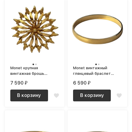
Monet крупная
Monet винтажный
винтажная брошь
глянцевый браслет
текстурная
бэнгл позолоченный
7 590
6 590
₽
₽
В корзину
В корзину