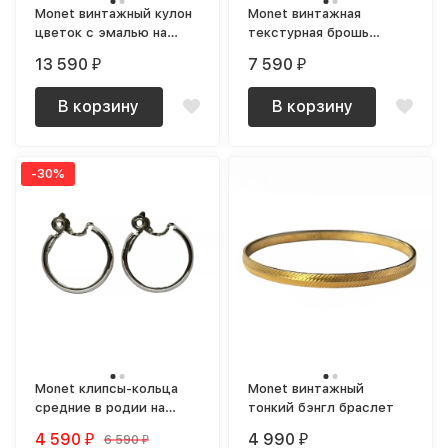
Monet винтажный кулон
Monet винтажная
цветок с эмалью на
текстурная брошь
оригинальной цепочке
оригинальная
13 590
7 590
₽
₽
В корзину
В корзину
-30%
Monet клипсы-кольца
Monet винтажный
средние в родии на
тонкий бэнгл браслет
оригинальной карточке
4 590
4 990
6 590
₽
₽
₽