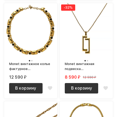
-32%
Monet винтажное колье
Monet винтажная
фактурное
подвеска
позолоченное с черными
геометрической формы
12 590
8 590
12 590
₽
₽
₽
кабошонами
на цепочке
В корзину
В корзину