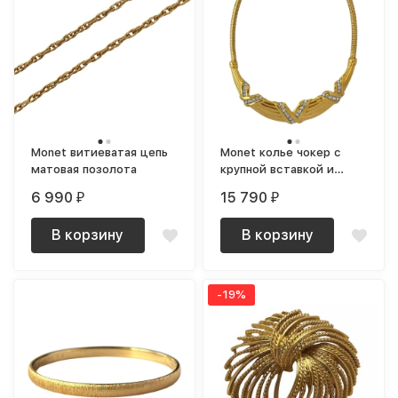
Monet витиеватая цепь
Monet колье чокер с
матовая позолота
крупной вставкой и
кристаллами
6 990
15 790
₽
₽
В корзину
В корзину
-19%