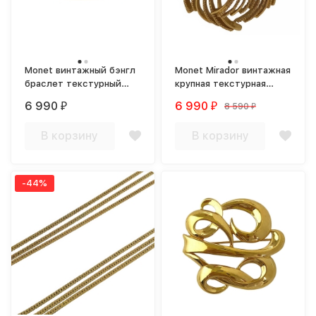
Monet винтажный бэнгл
Monet Mirador винтажная
браслет текстурный
крупная текстурная
книжный экземпляр
брошь book piece 1960-e
6 990
6 990
8 590
₽
₽
₽
В корзину
В корзину
-44%