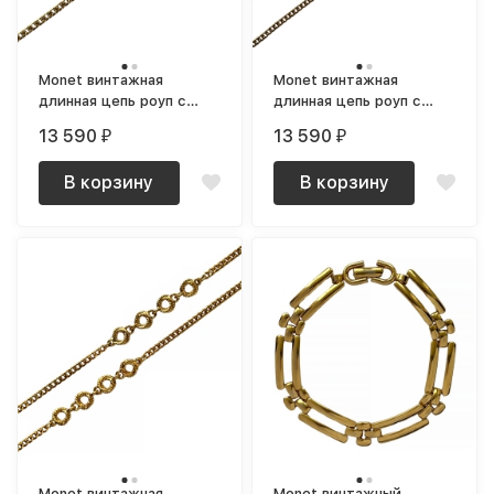
Monet винтажная
Monet винтажная
длинная цепь роуп с
длинная цепь роуп с
объемными вставками
вставками ромбами
13 590
13 590
₽
₽
позолоченная
позолоченная
В корзину
В корзину
Monet винтажная
Monet винтажный