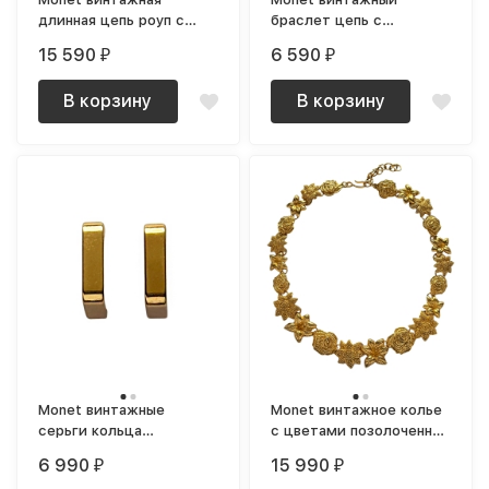
длинная цепь роуп с
браслет цепь с
круглыми вставками
плоскими звеньями
15 590
6 590
₽
₽
позолоченная
В корзину
В корзину
Monet винтажные
Monet винтажное колье
серьги кольца
с цветами позолоченное
геометрические
редкое
6 990
15 990
₽
₽
средние