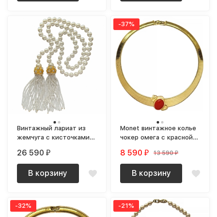
-37%
Винтажный лариат из
Monet винтажное колье
жемчуга с кисточками и
чокер омега с красной
кристаллами Swarovski
деталью
26 590
8 590
13 590
₽
₽
₽
В корзину
В корзину
-32%
-21%