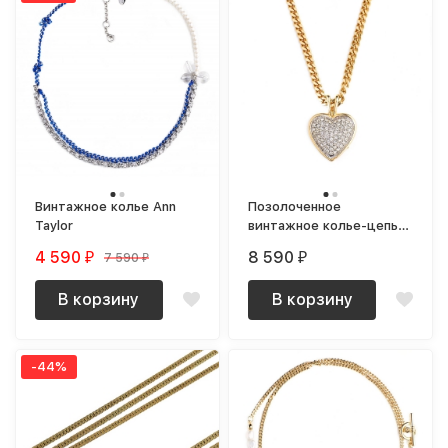
Винтажное колье Ann
Позолоченное
Taylor
винтажное колье-цепь с
кулоном из кристаллов
4 590
8 590
7 590
₽
₽
₽
Love
В корзину
В корзину
-44%