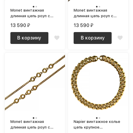
Monet винтажная
Monet винтажная
длинная цепь роуп с
длинная цепь роуп с
объемными вставками
вставками ромбами
13 590
13 590
₽
₽
позолоченная
позолоченная
В корзину
В корзину
Monet винтажная
Napier винтажное колье
длинная цепь роуп с
цепь крупное
круглыми вставками
позолоченное NOS