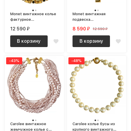
Monet винтажное колье
Monet винтажная
фактурное
подвеска
позолоченное с черными
геометрической формы
12 590
8 590
12 590
₽
₽
₽
кабошонами
на цепочке
В корзину
В корзину
-43%
-48%
Carolee винтажное
Carolee колье бусы из
жемчужное колье с
крупного винтажного