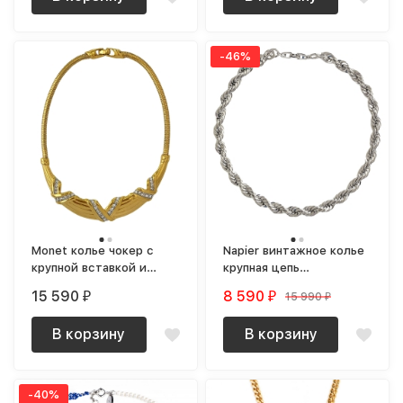
-46%
Monet колье чокер с
Napier винтажное колье
крупной вставкой и
крупная цепь
кристаллами
серебристая
15 590
8 590
15 990
₽
₽
₽
В корзину
В корзину
-40%