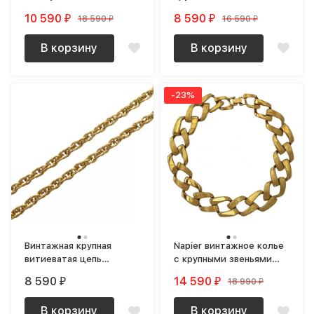
розовым подтоном
жемчуга
10 590
8 590
18 590
16 590
₽
₽
₽
₽
новое (NOS)
В корзину
В корзину
-23%
Винтажная крупная
Napier винтажное колье
витиеватая цепь
с крупными звеньями
универсальная
цепи позолоченное
8 590
14 590
18 990
₽
₽
₽
позолоченная
В корзину
В корзину