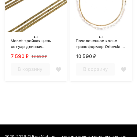
Monet тройная цепь
Позолоченное колье
сотуар длинная
трансформер Orlovski с
позолоченная
натуральным жемчугом
7 590
10 590
13 590
₽
₽
₽
В корзину
В корзину
2020-2026 © Bee Vintage — модные и винтажные украшения.