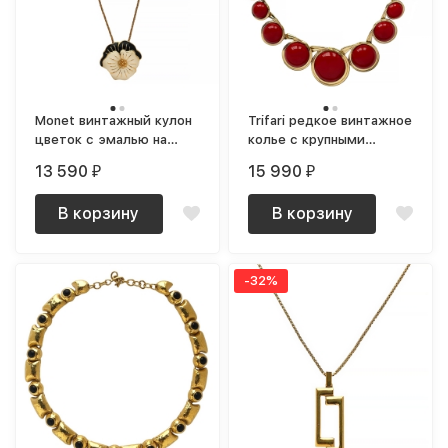
Monet винтажный кулон
Trifari редкое винтажное
цветок с эмалью на
колье с крупными
оригинальной цепочке
красными кабошонами
13 590
15 990
₽
₽
В корзину
В корзину
-32%