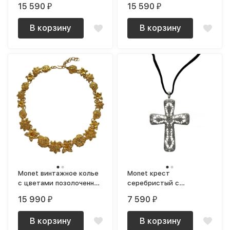
15 590
15 590
₽
₽
позолоченная
В корзину
В корзину
Monet винтажное колье
Monet крест
с цветами позолоченное
серебристый с
редкое
кристаллами на
15 990
7 590
₽
₽
бархатной ленте NOS
В корзину
В корзину