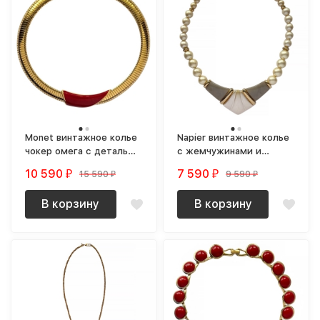
Monet винтажное колье
Napier винтажное колье
чокер омега с деталью
с жемчужинами и
с красной эмалью
крупной вставкой
10 590
7 590
15 590
9 590
₽
₽
₽
₽
В корзину
В корзину