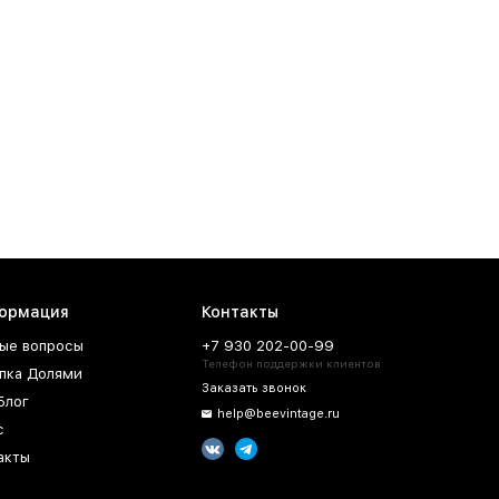
ормация
Контакты
ые вопросы
+7 930 202-00-99
Телефон поддержки клиентов
пка Долями
Заказать звонок
Блог
help@beevintage.ru
с
акты