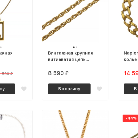
ажная
Винтажная крупная
Napie
витиеватая цепь
колье
ской формы
универсальная
звень
позолоченная
8 590
позол
14 5
₽
2 590
₽
ну
В корзину
В
-44%