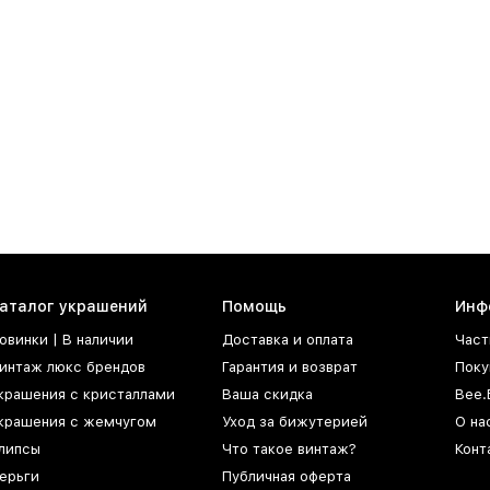
аталог украшений
Помощь
Инф
овинки | В наличии
Доставка и оплата
Част
интаж люкс брендов
Гарантия и возврат
Поку
крашения с кристаллами
Ваша скидка
Bee.
крашения с жемчугом
Уход за бижутерией
О на
липсы
Что такое винтаж?
Конт
ерьги
Публичная оферта