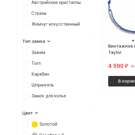
Австрийские кристаллы
Стразы
Жемчуг искусственный
Тип замка
Винтажное 
Taylor
Зажим
Тогл
4 590
₽
7
Карабин
В корзи
Шпрингель
Замок для колье
Цвет
Золотой