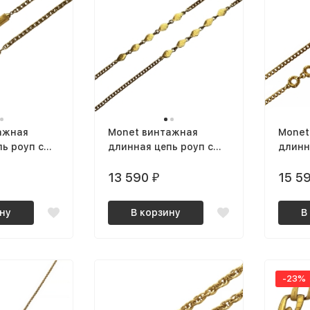
ажная
Monet винтажная
Monet
ь роуп с
длинная цепь роуп с
длинн
вставками
вставками ромбами
кругл
ая
позолоченная
13 590
позол
15 5
₽
ну
В корзину
В
-23%