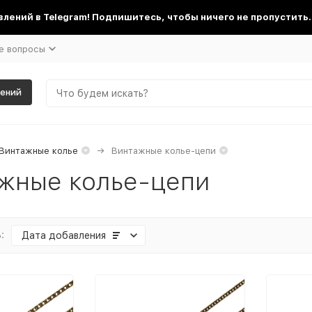
лений в Telegram! Подпишитесь, чтобы ничего не пропустить.
е вопросы
шений
Винтажные колье
Винтажные колье-цепи
жные колье-цепи
:
Дата добавления