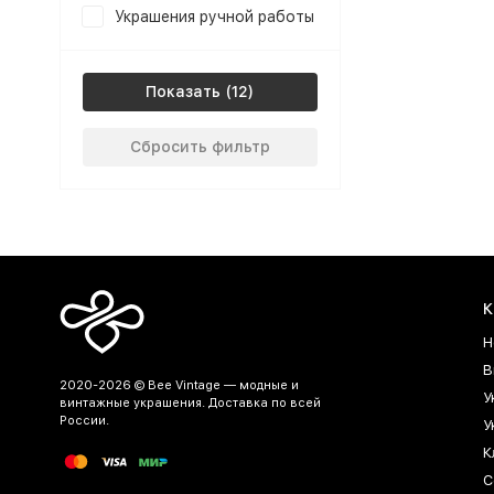
Украшения ручной работы
Показать
Сбросить фильтр
К
Н
В
2020-2026 © Bee Vintage — модные и
У
винтажные украшения. Доставка по всей
России.
У
К
С