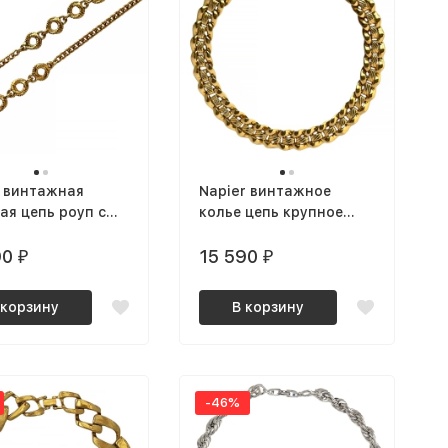
 винтажная
Napier винтажное
ая цепь роуп с
колье цепь крупное
ыми вставками
позолоченное NOS
оченная
90
15 590
₽
₽
 корзину
В корзину
-46%