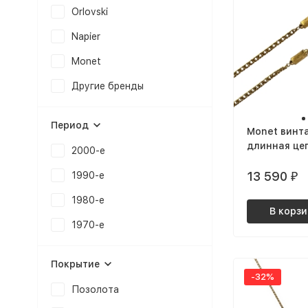
Orlovski
Napier
Monet
Другие бренды
Период
Monet винт
длинная цеп
2000-е
объемными 
позолоченн
13 590
1990-е
₽
1980-е
В корзи
1970-е
Покрытие
-32%
Позолота