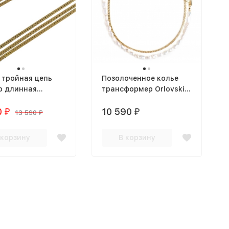
 тройная цепь
Позолоченное колье
р длинная
трансформер Orlovski с
оченная
натуральным
0
жемчугом
10 590
₽
₽
13 590
₽
 корзину
В корзину