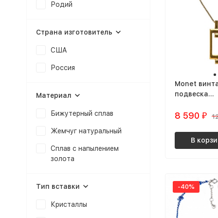
Родий
Страна изготовитель
США
Россия
Monet винт
подвеска
Материал
геометриче
Бижутерный сплав
на цепочке
8 590
₽
1
Жемчуг натуральный
В корзи
Сплав с напылением
золота
Тип вставки
-40%
Кристаллы