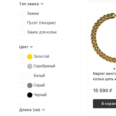
Тип замка
Зажим
Пусет (гвоздик)
Замок для колье
Цвет
Золотой
Серебряный
Napier вин
Белый
колье цепь 
позолоченн
Серый
15 590
₽
Черный
В корзи
Длина (см)