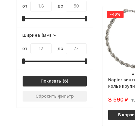
от
до
-46%
Ширина (мм)
от
до
Napier вин
Показать
колье крупн
серебриста
Сбросить фильтр
8 590
₽
1
В корзи