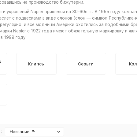
ровавшись на производство бижутерии.
ти украшений Napier пришелся на 30-60е гг. В 1955 году компа
аслет с подвесками в виде слонов (слон — символ Республика
 регулярно, и все модницы Америки охотились за подобными бр
марки Napier с 1922 года имеют обязательную маркировку и явл
в 1999 году.
с
Клипсы
Серьги
Кол
:
Название