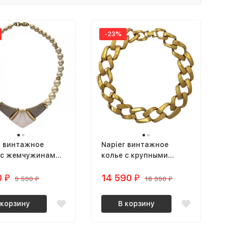
-23%
r винтажное
Napier винтажное
 с жемчужинами
колье с крупными
пной вставкой
звеньями цепи
0
позолоченное
14 590
₽
₽
9 590
18 990
₽
₽
 корзину
В корзину