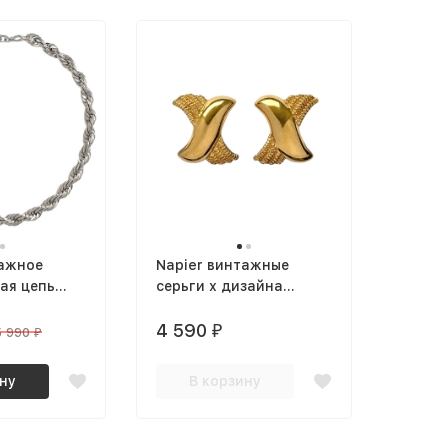
тажное
Napier винтажные
ая цепь
серьги х дизайна
я
позолоченные
4 590
₽
5 990
₽
ну
В корзину