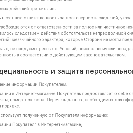
ных действий третьих лиц.
ь несет всю ответственность за достоверность сведений, указа
свобождаются от ответственности за полное или частичное неи
вилось следствием действия обстоятельств непреодолимой силы
ытий чрезвычайного характера, которые Стороны не могли пре
учаях, не предусмотренных п. Условий, неисполнения или ненад
енность в соответствии с действующим законодательством.
идециальность и защита персональн
ление информации Покупателем.
трации в Интернет-магазине Покупатель предоставляет о себе
чты, номер телефона. Перечень данных, необходимых для офо
 порядке.
использует полученную от Покупателя информацию:
рации Покупателя в Интернет-магазине;