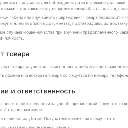
приложит все усилия для соблюдения даты и времени доставки,
держки в доставке ввиду непредвиденных обстоятельств, прои
айной гибели или случайного повреждения Товара переходит к 
Покупателем подписи в документах, подтверждающих доставку 
ние случаев мошенничества при вручении предоплаченного Зак
й личность.
ат товара
озврат Товара осуществляется согласно действующего законода
ть обмена или возврата товара согласуется по номеру телефон
тии и ответственность
не несет ответственности за ущерб, причиненный Покупателю 
в Интернет-магазине.
не отвечает за убытки Покупателя возникшие в результате:
ого указания персональных данных,