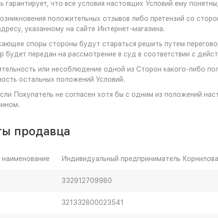
ль гарантирует, что все условия настоящих Условий ему понятны
 возникновения положительных отзывов либо претензий со стор
дресу, указанному на сайте Интернет-магазина.
икающее споры стороны будут стараться решить путем перегов
р будет передан на рассмотрение в суд в соответствии с дей
ительность или несоблюдение одной из Сторон какого-либо по
ость остальных положений Условий.
 если Покупатель не согласен хотя бы с одним из положений нас
зином.
ты продавца
 наименование
Индивидуальный предприниматель Корнилова
332912709980
321332800023541