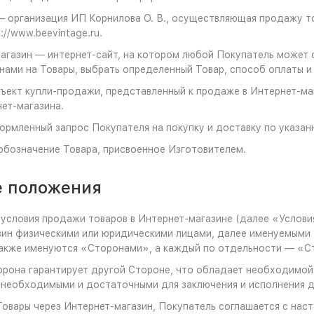
— организация ИП Корнилова О. В., осуществляющая продажу 
://www.beevintage.ru.
магазин — интернет-сайт, на котором любой Покупатель может 
нами на Товары, выбрать определенный Товар, способ оплаты и
бъект купли-продажи, представленный к продаже в Интернет-м
ет-магазина.
формленный запрос Покупателя на покупку и доставку по указан
 обозначение Товара, присвоенное Изготовителем.
е положения
 условия продажи товаров в Интернет-магазине (далее «Услови
зин физическими или юридическими лицами, далее именуемыми
также именуются «Сторонами», а каждый по отдельности — «С
орона гарантирует другой Стороне, что обладает необходимой 
 необходимыми и достаточными для заключения и исполнения д
 Товары через Интернет-магазин, Покупатель соглашается с нас