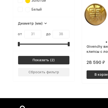
Золотой
Белый
Диаметр (мм)
от
до
Givenchy в
клипсы с ло
круглые кр
Показать
28 590
₽
Сбросить фильтр
В корзи