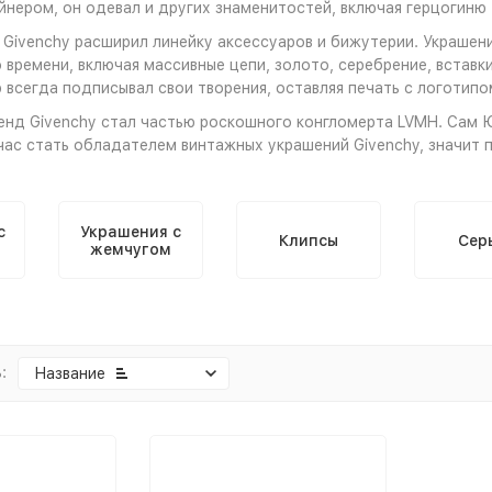
нером, он одевал и других знаменитостей, включая герцогиню
 Givenchy расширил линейку аксессуаров и бижутерии. Украше
 времени, включая массивные цепи, золото, серебрение, вставки
 всегда подписывал свои творения, оставляя печать с логотипом
енд Givenchy стал частью роскошного конгломерта LVMH. Сам Ю
час стать обладателем винтажных украшений Givenchy, значит
с
Украшения с
Клипсы
Сер
жемчугом
:
Название