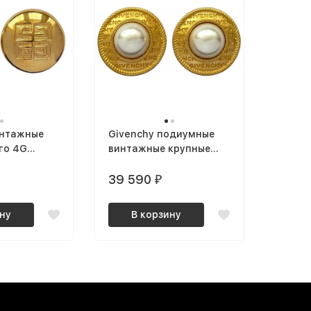
интажные
Givenchy подиумные
го 4G
винтажные крупные
упные
клипсы с лого и
жемчугом
39 590
₽
ну
В корзину