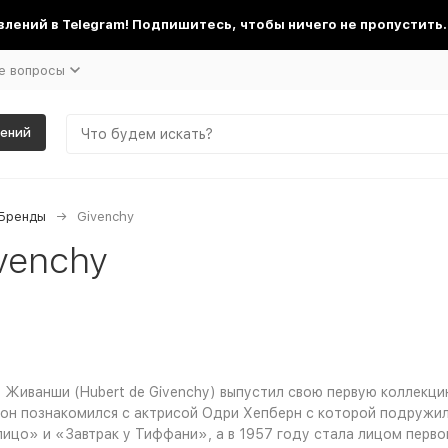
лений в Telegram! Подпишитесь, чтобы ничего не пропустить.
е вопросы
шений
Бренды
Givenchy
venchy
Живанши (Hubert de Givenchy) выпустил свою первую коллекци
он познакомился с актрисой Одри Хепберн с которой подружилс
ицо» и «Завтрак у Тиффани», а в 1957 году стала лицом первого