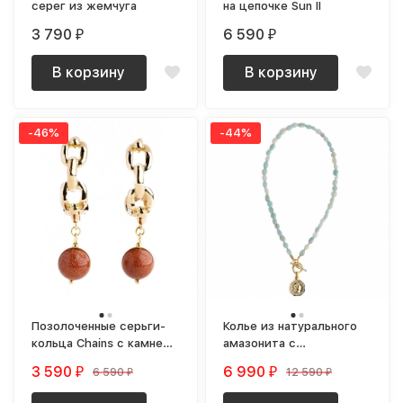
серег из жемчуга
на цепочке Sun II
3 790
6 590
₽
₽
В корзину
В корзину
-46%
-44%
Позолоченные серьги-
Колье из натурального
кольца Chains с камнем
амазонита с
авантюрином
позолоченным кулоном
3 590
6 990
6 590
12 590
₽
₽
₽
₽
Rome