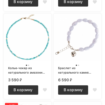
В корзину
В корзину
Колье-чокер из
Браслет из
натурального амазонита
натурального камня
Lagoon
сапфирина New Love
3 590
6 590
₽
₽
В корзину
В корзину