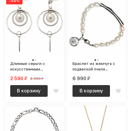
-44%
Длинные серьги с
Браслет из жемчуга с
искусственным
подвеской пчела
жемчугом Circle
Bamboo Pearls
2 590
6 990
4 590
₽
₽
₽
В корзину
В корзину