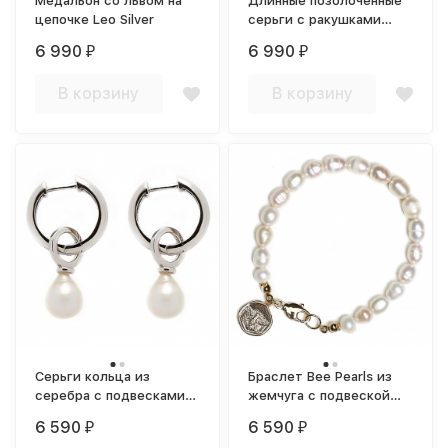
Медальон со львом на
Длинные позолоченные
цепочке Leo Silver
серьги с ракушками
Ocean Vibes
6 990
6 990
₽
₽
В корзину
В корзину
Серьги кольца из
Браслет Bee Pearls из
серебра с подвесками
жемчуга с подвеской
из натурального
пчела
6 590
6 590
₽
₽
жемчуга Queen