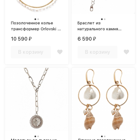
Позолоченное колье
Браслет из
трансформер Orlovski с
натурального камня
натуральным жемчугом
сапфирина Blue Bee
10 590
6 590
₽
₽
В корзину
В корзину