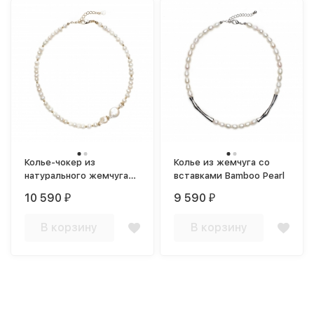
Колье-чокер из
Колье из жемчуга со
натурального жемчуга
вставками Bamboo Pearl
Pearls
10 590
9 590
₽
₽
В корзину
В корзину