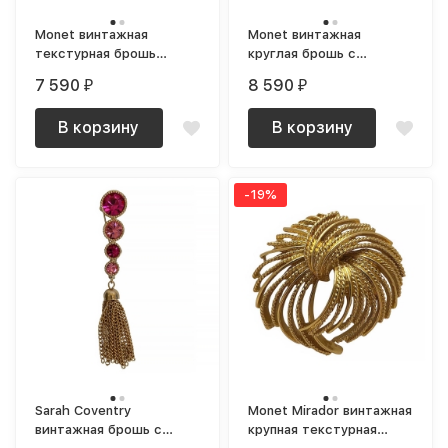
Monet винтажная
Monet винтажная
текстурная брошь
круглая брошь с
оригинальная
крупным жемчугом
7 590
8 590
₽
₽
позолоченнная
В корзину
В корзину
-19%
Sarah Coventry
Monet Mirador винтажная
винтажная брошь с
крупная текстурная