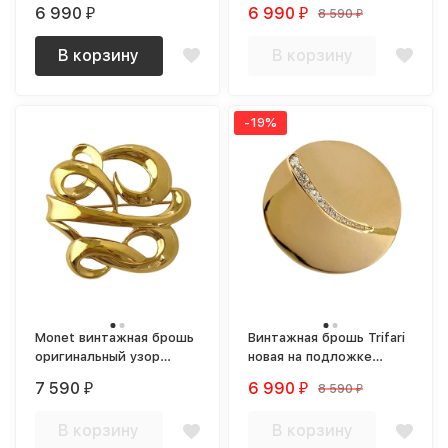
розовыми кристаллами
брошь book piece 1960-e
6 990
6 990
8 590
₽
₽
₽
и кисточкой
В корзину
В корзину
-19%
Monet винтажная брошь
Винтажная брошь Trifari
оригинальный узор
новая на подложке
позолота
1970-е годы NOS
7 590
6 990
8 590
₽
₽
₽
В корзину
В корзину