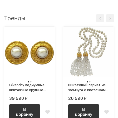
Тренды
Givenchy подиумные
Винтажный лариат из
винтажные крупные
жемчуга с кисточками
клипсы с лого и
и кристаллами
39 590
26 590
₽
₽
жемчугом
Swarovski
В
В
корзину
корзину