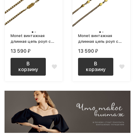
Monet винтажная
Monet винтажная
длинная цепь роуп с
длинная цепь роуп с
объемными вставками
вставками ромбами
13 590
13 590
₽
₽
позолоченная
позолоченная
В
В
корзину
корзину