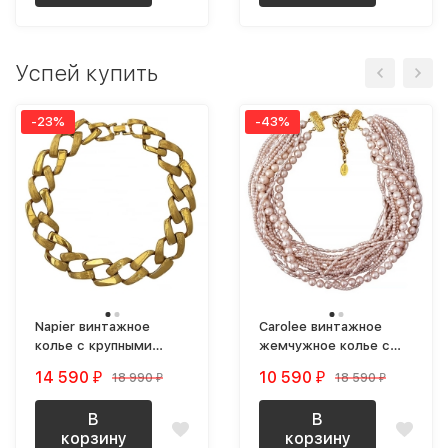
Успей купить
-23%
-43%
Napier винтажное
Carolee винтажное
колье с крупными
жемчужное колье с
звеньями цепи
розовым подтоном
14 590
10 590
18 990
18 590
₽
₽
₽
₽
позолоченное
новое (NOS)
В
В
корзину
корзину