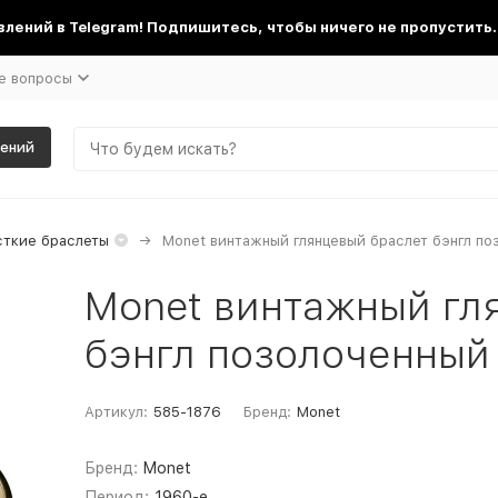
лений в Telegram! Подпишитесь, чтобы ничего не пропустить.
е вопросы
шений
ткие браслеты
Monet винтажный глянцевый браслет бэнгл по
Monet винтажный гл
бэнгл позолоченный
Артикул:
585-1876
Бренд:
Monet
Бренд:
Monet
Период:
1960-е