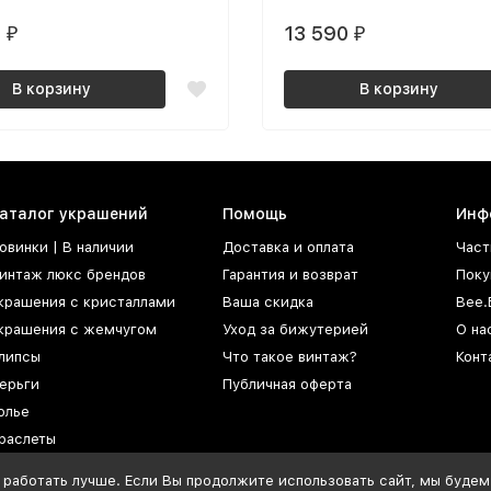
ченная
цепочке
0
13 590
₽
₽
В корзину
В корзину
аталог украшений
Помощь
Инф
овинки | В наличии
Доставка и оплата
Част
интаж люкс брендов
Гарантия и возврат
Поку
крашения с кристаллами
Ваша скидка
Bee.
крашения с жемчугом
Уход за бижутерией
О на
липсы
Что такое винтаж?
Конт
ерьги
Публичная оферта
олье
раслеты
роши
 работать лучше. Если Вы продолжите использовать сайт, мы будем 