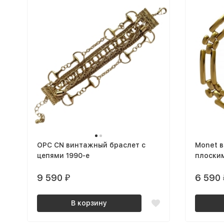
OPC CN винтажный браслет с
Monet в
цепями 1990-е
плоски
9 590
6 590
₽
В корзину