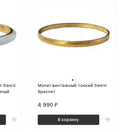
т бэнгл
Monet винтажный тонкий бэнгл
мный
браслет
4 990
₽
В корзину