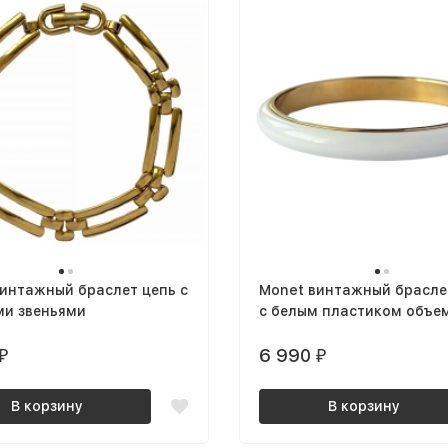
интажный браслет цепь с
Monet винтажный брасле
ми звеньями
с белым пластиком объе
6 990
₽
₽
В корзину
В корзину