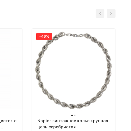
-46%
веток с
Napier винтажное колье крупная
цепь серебристая