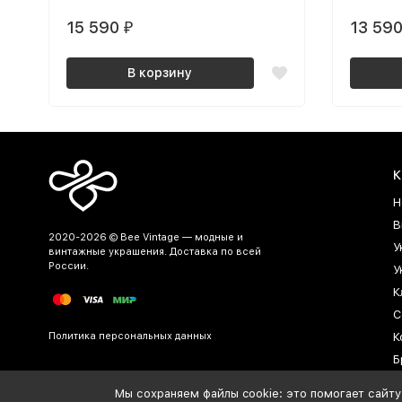
позолоченная
позоло
15 590
13 59
₽
В корзину
К
Н
В
2020-2026 © Bee Vintage — модные и
У
винтажные украшения. Доставка по всей
России.
У
К
С
Политика персональных данных
К
Б
Б
Мы сохраняем файлы cookie: это помогает сайту