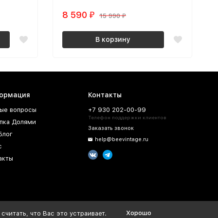
8 590
₽
15 990
₽
В корзину
ормация
Контакты
ые вопросы
+7 930 202-00-99
Телефон поддержки клиентов
пка Долями
Заказать звонок
Блог
help@beevintage.ru
с
акты
Хорошо
считать, что Вас это устраивает.