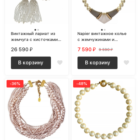
Винтажный лариат из
Napier винтажное колье
жемчуга с кисточками и
с жемчужинами и
кристаллами Swarovski
крупной вставкой
26 590
7 590
9 590
₽
₽
₽
В корзину
В корзину
-36%
-48%