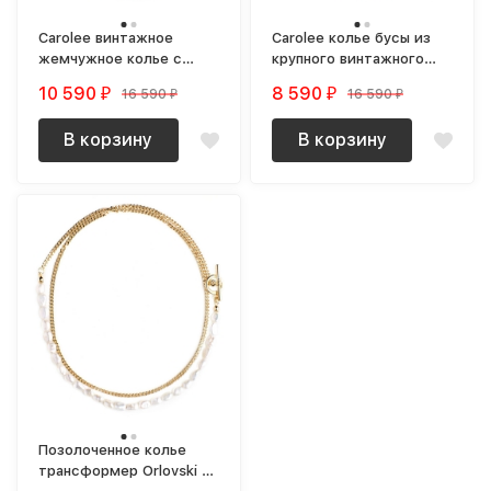
Carolee винтажное
Carolee колье бусы из
жемчужное колье с
крупного винтажного
розовым подтоном
жемчуга
10 590
8 590
16 590
16 590
₽
₽
₽
₽
новое (NOS)
В корзину
В корзину
Позолоченное колье
трансформер Orlovski с