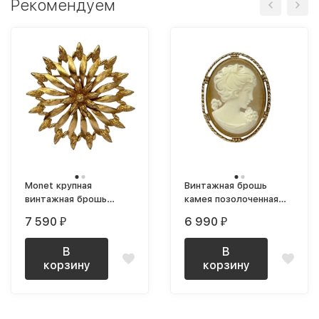
Рекомендуем
Monet крупная
Винтажная брошь
винтажная брошь
камея позолоченная
текстурная
1960-е
7 590
6 990
₽
₽
В
В
корзину
корзину