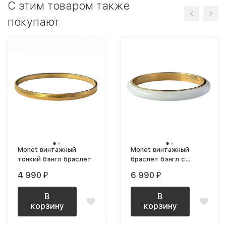
C этим товаром также
покупают
Monet винтажный
Monet винтажный
тонкий бэнгл браслет
браслет бэнгл с
белым пластиком
4 990
6 990
₽
₽
объемный
В
В
корзину
корзину