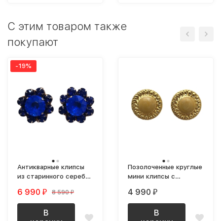
C этим товаром также
покупают
-19%
Антикварные клипсы
Позолоченные круглые
из старинного серебра
мини клипсы с
с синими кристаллами
бежевой эмалью
6 990
4 990
8 590
₽
₽
₽
В
В