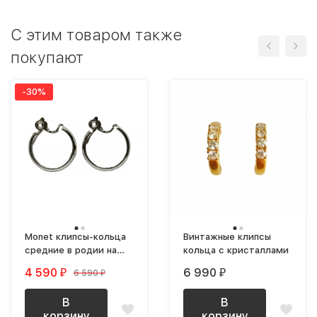
C этим товаром также
покупают
-30%
Monet клипсы-кольца
Винтажные клипсы
средние в родии на
кольца с кристаллами
оригинальной карточке
4 590
6 990
6 590
₽
₽
₽
В
В
корзину
корзину