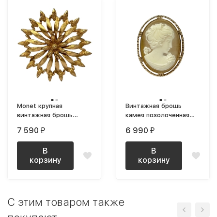
Monet крупная
Винтажная брошь
винтажная брошь
камея позолоченная
текстурная
1960-е
7 590
6 990
₽
₽
В
В
корзину
корзину
C этим товаром также