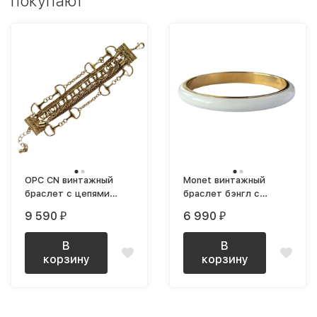
покупают
OPC CN винтажный
Monet винтажный
браслет с цепями
браслет бэнгл с
1990-е
белым пластиком
9 590
6 990
₽
₽
объемный
В
В
корзину
корзину