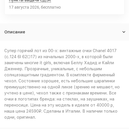
Пункты выдачи СДЭК
17 августа 2026
Бесплатно
Описание
Супер горячий лот из 00-х: винтажные очки Chanel 4017
(c.124 6l 62□17) из начальных 2000-х, в которой были
замечены многие it girls, включая Беллу Хадид и Кайли
Дженнер. Прозрачные, уникальные, с небольшим
солнцезащитным градиентом. В комплекте фирменный
чехол. Состояние хорошее, есть небольшие царапинки
преимущественно на одной линзе (зрению не мешают, но
учтено в цене), чехол также с признаками времени. Все
очки в логотипах бренда: на стеклах, на заушниках, на
переносице. Цена на эту модель в идеале от 40000 р,
наша цена 24590₽. Сделаны в Италии. В наличии только
одни, оригинал.