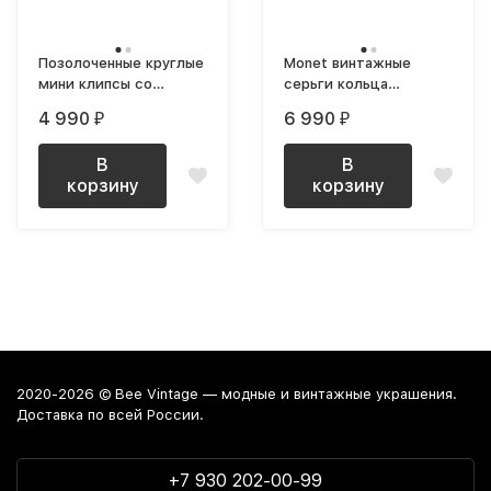
Позолоченные круглые
Monet винтажные
мини клипсы со
серьги кольца
светло-зеленой
геометрические
4 990
6 990
₽
₽
эмалью
средние
В
В
корзину
корзину
2020-2026 © Bee Vintage — модные и винтажные украшения.
Доставка по всей России.
+7 930 202-00-99