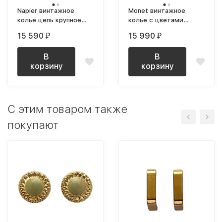
Napier винтажное
Monet винтажное
колье цепь крупное
колье с цветами
позолоченное NOS
позолоченное редкое
15 590
15 990
₽
₽
В
В
корзину
корзину
C этим товаром также
покупают