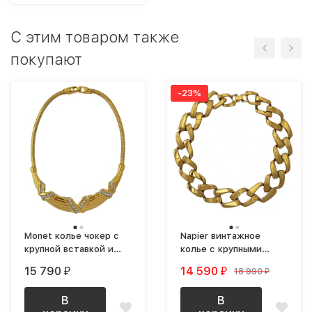
C этим товаром также
покупают
-23%
Monet колье чокер с
Napier винтажное
крупной вставкой и
колье с крупными
кристаллами
звеньями цепи
15 790
14 590
18 990
₽
₽
₽
позолоченное
В
В