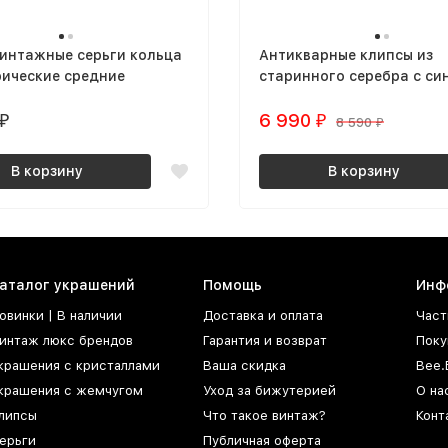
винтажные серьги кольца
Антикварные клипсы из
рические средние
старинного серебра с си
кристаллами
6 990
₽
₽
8 590
₽
В корзину
В корзину
аталог украшений
Помощь
Инф
овинки | В наличии
Доставка и оплата
Част
интаж люкс брендов
Гарантия и возврат
Поку
крашения с кристаллами
Ваша скидка
Bee.
крашения с жемчугом
Уход за бижутерией
О на
липсы
Что такое винтаж?
Конт
ерьги
Публичная оферта