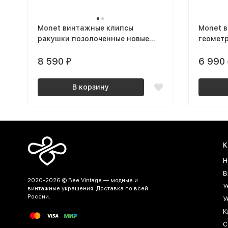
Monet винтажные клипсы
Monet 
ракушки позолоченные новые
геомет
NOS
8 590
6 990
₽
В корзину
К
Н
В
2020-2026 © Bee Vintage — модные и
У
винтажные украшения. Доставка по всей
России.
У
К
С