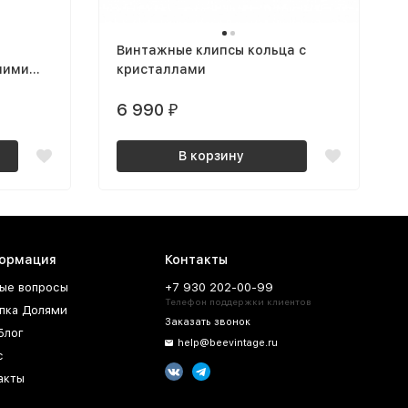
Винтажные клипсы кольца с
ними
кристаллами
6 990
₽
В корзину
ормация
Контакты
ые вопросы
+7 930 202-00-99
Телефон поддержки клиентов
пка Долями
Заказать звонок
Блог
help@beevintage.ru
с
акты