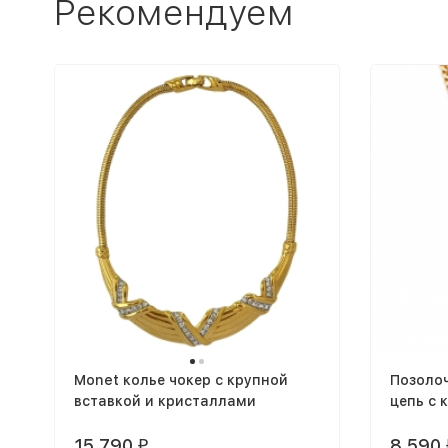
Рекомендуем
Monet колье чокер с крупной
Позоло
вставкой и кристаллами
цепь с 
Love
15 790
8 590
₽