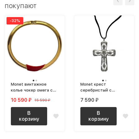
покупают
-32%
Monet винтажное
Monet крест
колье чокер омега с
серебристый с
деталью с красной
кристаллами на
10 590
7 590
15 590
₽
₽
₽
эмалью
бархатной ленте NOS
В
В
корзину
корзину