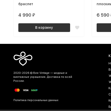
браслет
плоски
4 990
6 590
₽
В корзину
К
Н
В
2020-2026 © Bee Vintage — модные и
У
винтажные украшения. Доставка по всей
России.
У
К
С
Политика персональных данных
К
Б