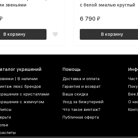
ми звеньями
с белой эмалью круглый
6 790
₽
₽
В корзину
В корзину
аталог украшений
Помощь
Инф
овинки | В наличии
Доставка и оплата
Част
интаж люкс брендов
Гарантия и возврат
Поку
крашения с кристаллами
Ваша скидка
Bee.
крашения с жемчугом
Уход за бижутерией
О на
липсы
Что такое винтаж?
Конт
ерьги
Публичная оферта
олье
раслеты