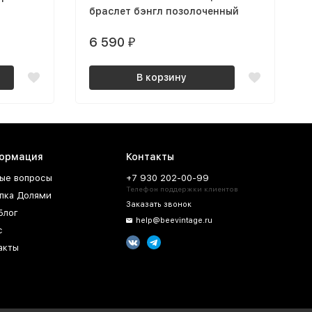
браслет бэнгл позолоченный
6 590
₽
В корзину
ормация
Контакты
ые вопросы
+7 930 202-00-99
Телефон поддержки клиентов
пка Долями
Заказать звонок
Блог
help@beevintage.ru
с
акты