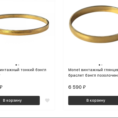
винтажный тонкий бэнгл
Monet винтажный глянце
т
браслет бэнгл позолоче
6 590
₽
₽
В корзину
В корзину