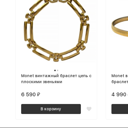
Monet винтажный браслет цепь с
Monet 
плоскими звеньями
брасле
6 590
4 990
₽
В корзину