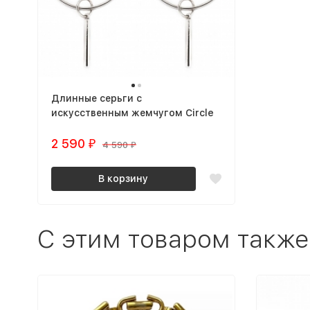
Длинные серьги с
искусственным жемчугом Circle
2 590
₽
4 590
₽
В корзину
C этим товаром также