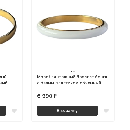
вый
Monet винтажный браслет бэнгл
нный
с белым пластиком объемный
6 990
₽
В корзину