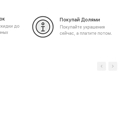
ок
Покупай Долями
скидки до
Покупайте украшения
нных
сейчас, а платите потом.