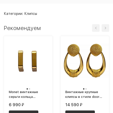
Категории:
Клипсы
Рекомендуем
Monet винтажные
Винтажные крупные
серьги кольца
клипсы в стиле door
геометрические
knocker позолоченные
6 990
14 590
₽
₽
средние