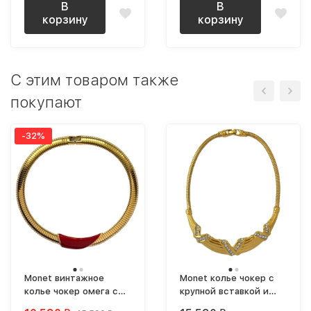
В
В
корзину
корзину
C этим товаром также
покупают
-32%
Monet винтажное
Monet колье чокер с
колье чокер омега с
крупной вставкой и
деталью с красной
кристаллами