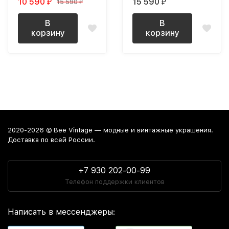
10 590
15 590
15 590
₽
₽
₽
эмалью
В
В
корзину
корзину
2020-2026 © Bee Vintage — модные и винтажные украшения.
Доставка по всей России.
+7 930 202-00-99
Телефон поддержки клиентов
Написать в мессенджеры: