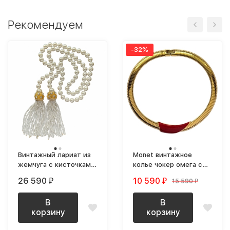
Рекомендуем
-32%
Винтажный лариат из
Monet винтажное
жемчуга с кисточками
колье чокер омега с
и кристаллами
деталью с красной
26 590
10 590
15 590
₽
₽
₽
Swarovski
эмалью
В
В
корзину
корзину