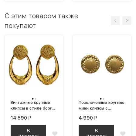
C этим товаром также
покупают
Винтажные крупные
Позолоченные круглые
клипсы в стиле door
мини клипсы с
knocker позолоченные
бежевой эмалью
14 590
4 990
₽
₽
В
В