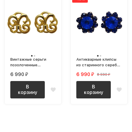
Винтажные серьги
Антикварные клипсы
позолоченные
из старинного серебра
фигурные
с синими кристаллами
6 990
6 990
8 590
₽
₽
₽
В
В
корзину
корзину