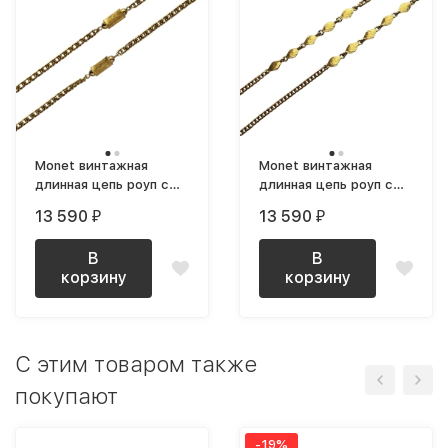
Monet винтажная
Monet винтажная
длинная цепь роуп с
длинная цепь роуп с
объемными вставками
вставками ромбами
13 590
13 590
₽
₽
позолоченная
позолоченная
В
В
корзину
корзину
C этим товаром также
покупают
-19%