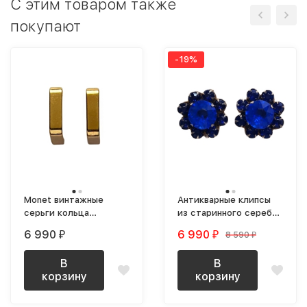
C этим товаром также
покупают
-19%
Monet винтажные
Антикварные клипсы
серьги кольца
из старинного серебра
геометрические
с синими кристаллами
6 990
6 990
8 590
₽
₽
₽
средние
В
В
корзину
корзину