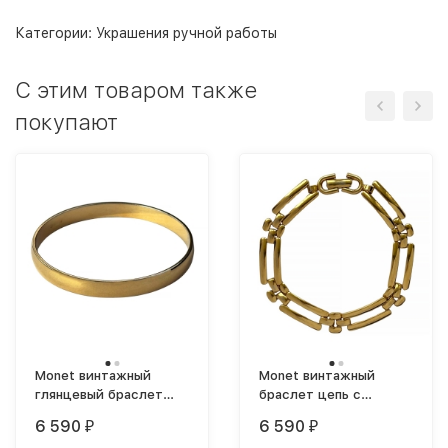
Категории:
Украшения ручной работы
C этим товаром также
покупают
Monet винтажный
Monet винтажный
глянцевый браслет
браслет цепь с
бэнгл позолоченный
плоскими звеньями
6 590
6 590
₽
₽