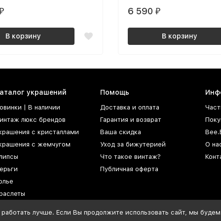
6 590
₽
₽
В корзину
В корзину
аталог украшений
Помощь
Инф
овинки | В наличии
Доставка и оплата
Част
интаж люкс брендов
Гарантия и возврат
Поку
крашения с кристаллами
Ваша скидка
Bee.
крашения с жемчугом
Уход за бижутерией
О на
липсы
Что такое винтаж?
Конт
ерьги
Публичная оферта
олье
раслеты
роши
 работать лучше. Если Вы продолжите использовать сайт, мы будем 