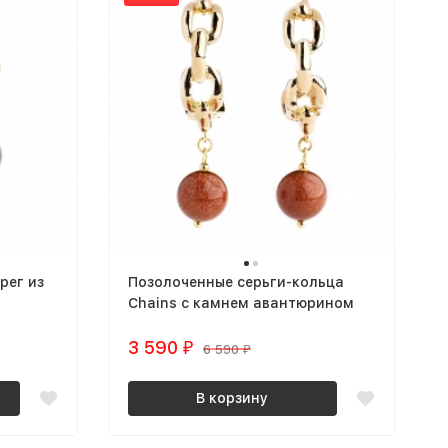
рег из
Позолоченные серьги-кольца
Chains с камнем авантюрином
3 590
₽
6 590
₽
В корзину