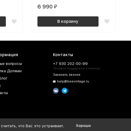
6 990
₽
В корзину
ормация
Контакты
ые вопросы
+7 930 202-00-99
Телефон поддержки клиентов
пка Долями
Заказать звонок
Блог
help@beevintage.ru
с
акты
Хорошо
считать, что Вас это устраивает.