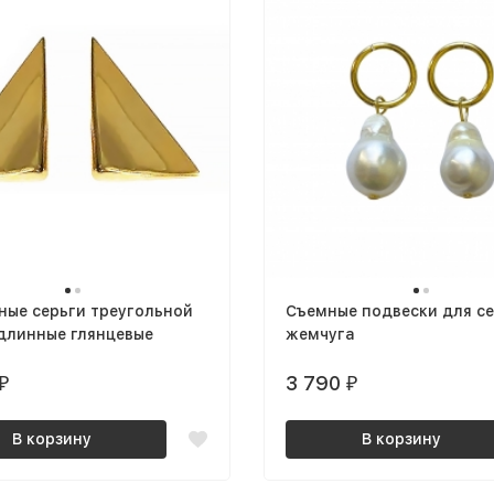
ные серьги треугольной
Съемные подвески для се
длинные глянцевые
жемчуга
3 790
₽
₽
В корзину
В корзину