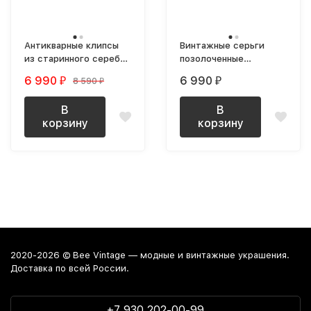
Антикварные клипсы
Винтажные серьги
из старинного серебра
позолоченные
с синими кристаллами
фигурные
6 990
6 990
8 590
₽
₽
₽
В
В
корзину
корзину
2020-2026 © Bee Vintage — модные и винтажные украшения.
Доставка по всей России.
+7 930 202-00-99