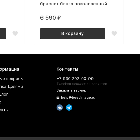
браслет бэнгл позолоченный
6 590
₽
В корзину
ормация
Контакты
ые вопросы
+7 930 202-00-99
Телефон поддержки клиентов
пка Долями
Заказать звонок
Блог
help@beevintage.ru
с
акты