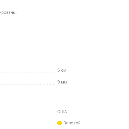
ированы.
5 см
9 мм
США
Золотой