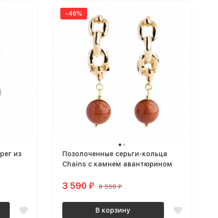
-46%
рег из
Позолоченные серьги-кольца
Chains с камнем авантюрином
3 590
₽
6 590
₽
В корзину