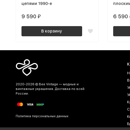
цепями 1990-е
плоски
9 590
6 590
₽
В корзину
К
Н
В
2020-2026 © Bee Vintage — модные и
У
винтажные украшения. Доставка по всей
России.
У
К
С
Политика персональных данных
К
Б