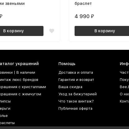
ми звеньями
браслет
4 990
₽
₽
В корзину
В корзину
аталог украшений
Помощь
Инф
овинки | В наличии
Доставка и оплата
Част
интаж люкс брендов
Гарантия и возврат
Поку
крашения с кристаллами
Ваша скидка
Bee.
крашения с жемчугом
Уход за бижутерией
О на
липсы
Что такое винтаж?
Конт
ерьги
Публичная оферта
олье
раслеты