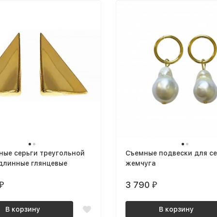
ные серьги треугольной
Съемные подвески для се
длинные глянцевые
жемчуга
3 790
₽
₽
В корзину
В корзину