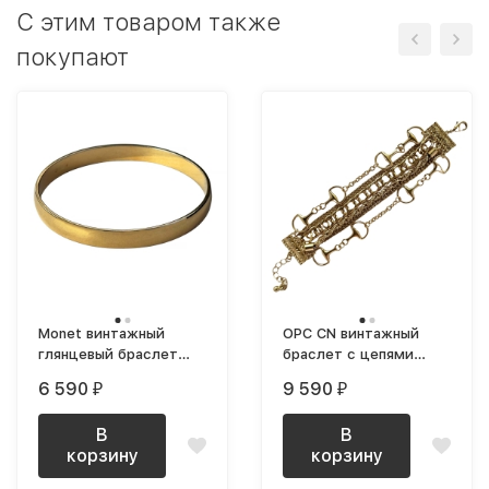
C этим товаром также
покупают
Monet винтажный
OPC CN винтажный
глянцевый браслет
браслет с цепями
бэнгл позолоченный
1990-е
6 590
9 590
₽
₽
В
В
корзину
корзину