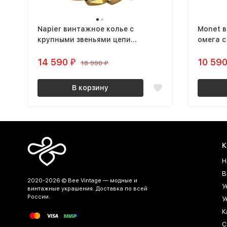
Napier винтажное колье с
Monet в
крупными звеньями цепи
омега с
позолоченное
эмалью
14 590
10 59
₽
18 990
₽
В корзину
К
Н
В
2020-2026 © Bee Vintage — модные и
У
винтажные украшения. Доставка по всей
России.
У
К
С