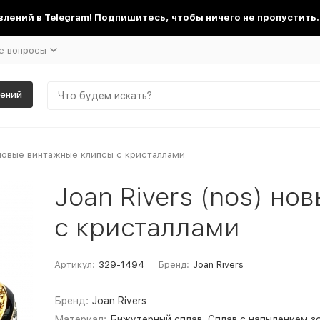
лений в Telegram! Подпишитесь, чтобы ничего не пропустить.
е вопросы
шений
) новые винтажные клипсы с кристаллами
Joan Rivers (nos) н
с кристаллами
Артикул:
329-1494
Бренд:
Joan Rivers
Бренд:
Joan Rivers
Материал:
Бижутерный сплав, Сплав с напылением з