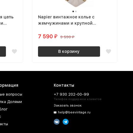
я цепь
Napier винтажное колье с
ми
жемчужинами и крупной
вставкой
7 590
₽
9 590
₽
В корзину
ормация
Контакты
ые вопросы
+7 930 202-00-99
Телефон поддержки клиентов
пка Долями
Заказать звонок
Блог
help@beevintage.ru
с
акты