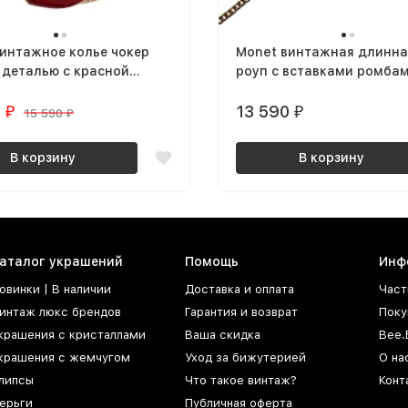
интажное колье чокер
Monet винтажная длинна
 деталью с красной
роуп с вставками ромба
позолоченная
0
13 590
₽
₽
15 590
₽
В корзину
В корзину
аталог украшений
Помощь
Инф
овинки | В наличии
Доставка и оплата
Част
интаж люкс брендов
Гарантия и возврат
Поку
крашения с кристаллами
Ваша скидка
Bee.
крашения с жемчугом
Уход за бижутерией
О на
липсы
Что такое винтаж?
Конт
ерьги
Публичная оферта