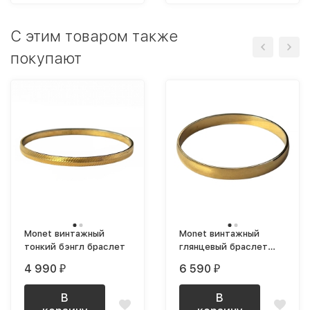
C этим товаром также
покупают
Monet винтажный
Monet винтажный
тонкий бэнгл браслет
глянцевый браслет
бэнгл позолоченный
4 990
6 590
₽
₽
В
В