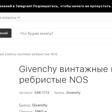
лений в Telegram! Подпишитесь, чтобы ничего не пропустить.
е вопросы
шений
ные клипсы крупные ребристые NOS
Givenchy винтажные
ребристые NOS
Артикул:
548-1713
Бренд:
Givenchy
Бренд:
Givenchy
Период:
1980-е