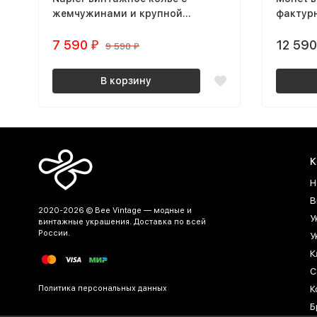
жемчужинами и крупной
фактурн
вставкой
черным
7 590
12 59
₽
9 590
₽
В корзину
К
Н
В
2020-2026 © Bee Vintage — модные и
У
винтажные украшения. Доставка по всей
России.
У
К
С
Политика персональных данных
К
Б