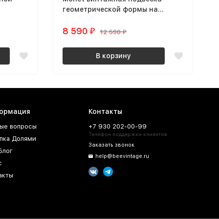
геометрической формы на
цепочке
8 590
₽
12 590
₽
В корзину
ормация
Контакты
ые вопросы
+7 930 202-00-99
Телефон поддержки клиентов
пка Долями
Заказать звонок
Блог
help@beevintage.ru
с
акты