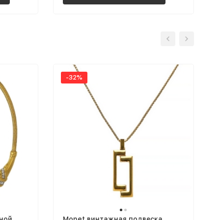
-32%
пной
Monet винтажная подвеска