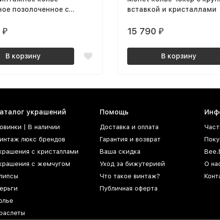
ое позолоченное с
вставкой и кристаллами
и кабошонами
0
15 790
₽
₽
В корзину
В корзину
аталог украшений
Помощь
Инф
овинки | В наличии
Доставка и оплата
Част
интаж люкс брендов
Гарантия и возврат
Поку
крашения с кристаллами
Ваша скидка
Bee.
крашения с жемчугом
Уход за бижутерией
О на
липсы
Что такое винтаж?
Конт
ерьги
Публичная оферта
олье
раслеты