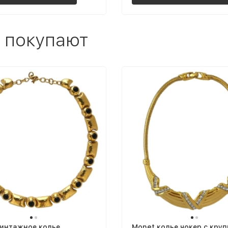
 покупают
винтажное колье
Monet колье чокер с кру