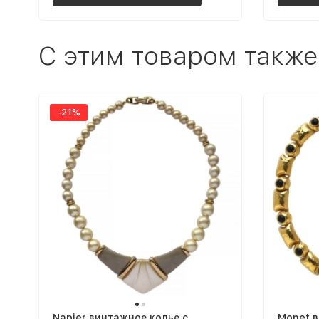
C этим товаром также
-21%
Napier винтажное колье с
Monet 