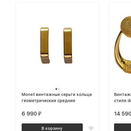
Monet винтажные серьги кольца
Винтаж
геометрические средние
стиле d
позоло
6 990
14 59
₽
В корзину