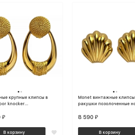
ные крупные клипсы в
Monet винтажные клипсы
oor knocker
ракушки позолоченные н
ченные
NOS
0
8 590
₽
₽
В корзину
В корзину