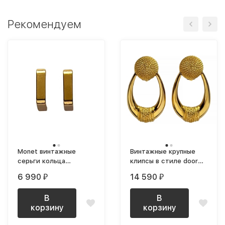
Рекомендуем
Monet винтажные
Винтажные крупные
серьги кольца
клипсы в стиле door
геометрические
knocker позолоченные
6 990
14 590
₽
₽
средние
В
В
корзину
корзину