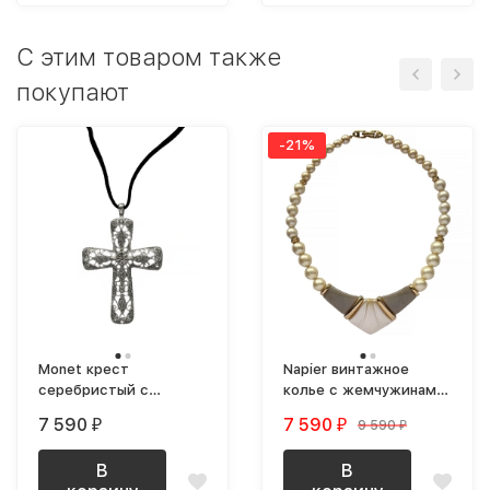
C этим товаром также
покупают
-21%
Monet крест
Napier винтажное
серебристый с
колье с жемчужинами
кристаллами на
и крупной вставкой
7 590
7 590
9 590
₽
₽
₽
бархатной ленте NOS
В
В