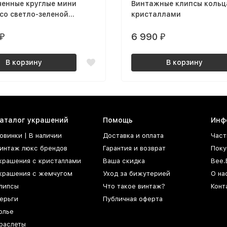
ченные круглые мини
Винтажные клипсы кольц
со светло-зеленой
кристаллами
6 990
₽
₽
В корзину
В корзину
аталог украшений
Помощь
Инф
овинки | В наличии
Доставка и оплата
Част
интаж люкс брендов
Гарантия и возврат
Поку
крашения с кристаллами
Ваша скидка
Bee.
крашения с жемчугом
Уход за бижутерией
О на
липсы
Что такое винтаж?
Конт
ерьги
Публичная оферта
олье
раслеты