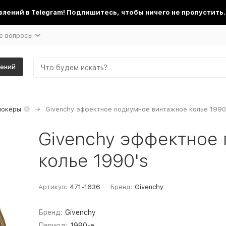
лений в Telegram! Подпишитесь, чтобы ничего не пропустить.
е вопросы
шений
чокеры
Givenchy эффектное подиумное винтажное колье 1990
Givenchy эффектное
колье 1990's
Артикул:
471-1636
Бренд:
Givenchy
Бренд:
Givenchy
Период:
1990-е