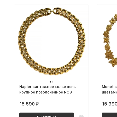
Napier винтажное колье цепь
Monet в
крупное позолоченное NOS
цветам
15 590
15 99
₽
В корзину