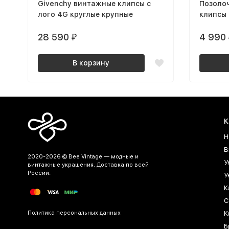
Givenchy винтажные клипсы с
Позоло
лого 4G круглые крупные
клипсы 
эмалью
28 590
4 990
₽
В корзину
К
Н
В
2020-2026 © Bee Vintage — модные и
У
винтажные украшения. Доставка по всей
России.
У
К
С
Политика персональных данных
К
Б