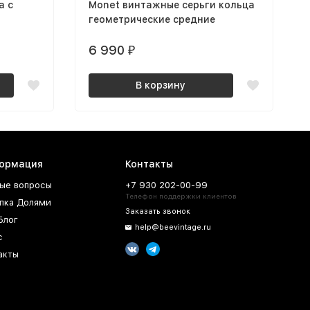
а с
Monet винтажные серьги кольца
геометрические средние
6 990
₽
В корзину
ормация
Контакты
ые вопросы
+7 930 202-00-99
Телефон поддержки клиентов
пка Долями
Заказать звонок
Блог
help@beevintage.ru
с
акты