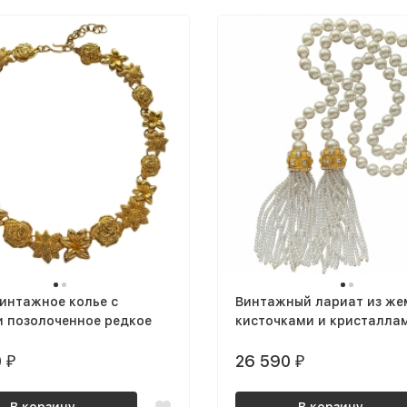
интажное колье с
Винтажный лариат из же
и позолоченное редкое
кисточками и кристалла
Swarovski
0
26 590
₽
₽
В корзину
В корзину