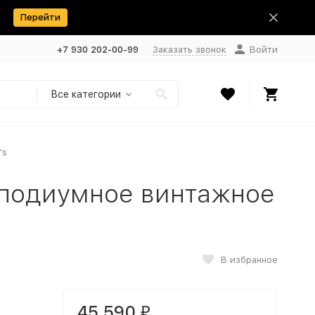
Перейти
+7 930 202-00-99
Заказать звонок
Войти
Все категории
's
 подиумное винтажное
В избранное
45 590
₽