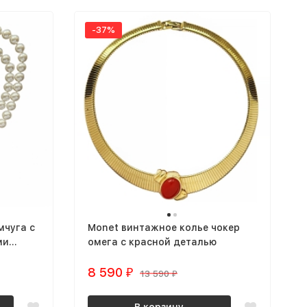
-37%
мчуга с
Monet винтажное колье чокер
ми
омега с красной деталью
8 590
₽
13 590
₽
В корзину