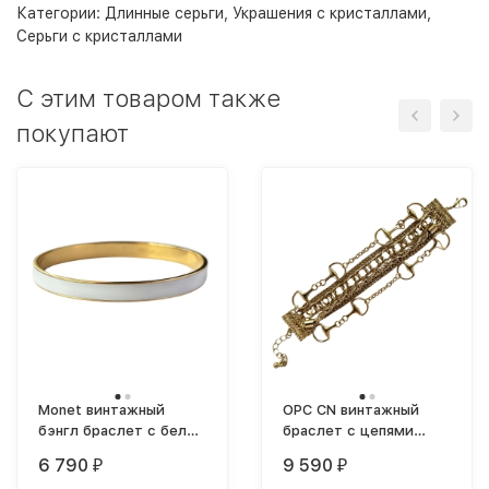
Категории:
Длинные серьги
,
Украшения с кристаллами
,
Серьги с кристаллами
C этим товаром также
покупают
Monet винтажный
OPC CN винтажный
бэнгл браслет с белой
браслет с цепями
эмалью круглый
1990-е
6 790
9 590
₽
₽