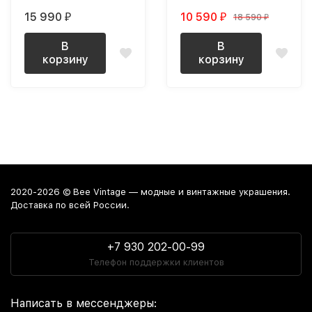
позолоченное редкое
розовым подтоном
15 990
10 590
18 590
₽
₽
₽
новое (NOS)
В
В
корзину
корзину
2020-2026 © Bee Vintage — модные и винтажные украшения.
Доставка по всей России.
+7 930 202-00-99
Телефон поддержки клиентов
Написать в мессенджеры: