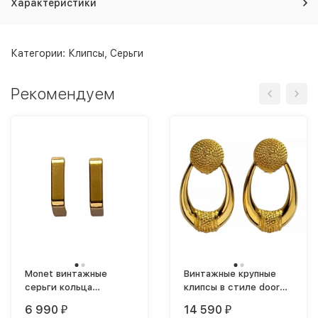
Характеристики
Категории:
Клипсы
,
Серьги
Рекомендуем
Monet винтажные
Винтажные крупные
серьги кольца
клипсы в стиле door
геометрические
knocker позолоченные
6 990
14 590
₽
₽
средние