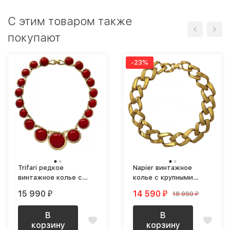
C этим товаром также
покупают
-23%
Trifari редкое
Napier винтажное
винтажное колье с
колье с крупными
крупными красными
звеньями цепи
15 990
14 590
18 990
₽
₽
₽
кабошонами
позолоченное
В
В
корзину
корзину