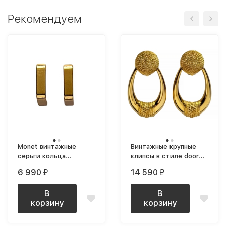
Рекомендуем
Monet винтажные
Винтажные крупные
серьги кольца
клипсы в стиле door
геометрические
knocker позолоченные
6 990
14 590
₽
₽
средние
В
В
корзину
корзину