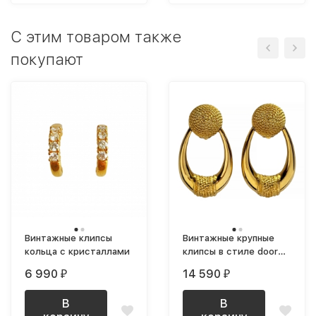
C этим товаром также
покупают
Винтажные клипсы
Винтажные крупные
кольца с кристаллами
клипсы в стиле door
knocker позолоченные
6 990
14 590
₽
₽
В
В