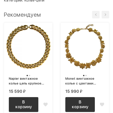
Категории:
Колье-цепи
Рекомендуем
Napier винтажное
Monet винтажное
колье цепь крупное
колье с цветами
позолоченное NOS
позолоченное редкое
15 590
15 990
₽
₽
В
В
корзину
корзину