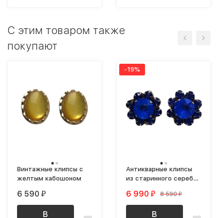
C этим товаром также
покупают
-19%
Винтажные клипсы с
Антикварные клипсы
желтым кабошоном
из старинного серебра
с синими кристаллами
6 590
6 990
8 590
₽
₽
₽
В
В