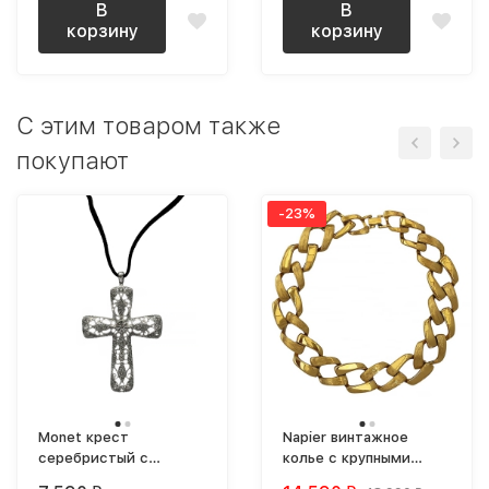
В
В
корзину
корзину
C этим товаром также
покупают
-23%
Monet крест
Napier винтажное
серебристый с
колье с крупными
кристаллами на
звеньями цепи