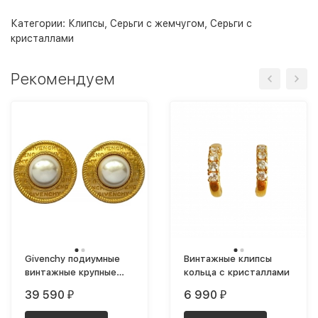
Категории:
Клипсы
,
Серьги с жемчугом
,
Серьги с
кристаллами
Рекомендуем
Givenchy подиумные
Винтажные клипсы
винтажные крупные
кольца с кристаллами
клипсы с лого и
39 590
6 990
₽
₽
жемчугом