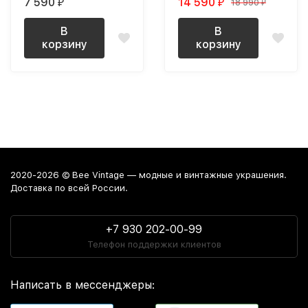
7 590
14 590
18 990
₽
₽
₽
бархатной ленте NOS
позолоченное
В
В
корзину
корзину
2020-2026 © Bee Vintage — модные и винтажные украшения.
Доставка по всей России.
+7 930 202-00-99
Телефон поддержки клиентов
Написать в мессенджеры: