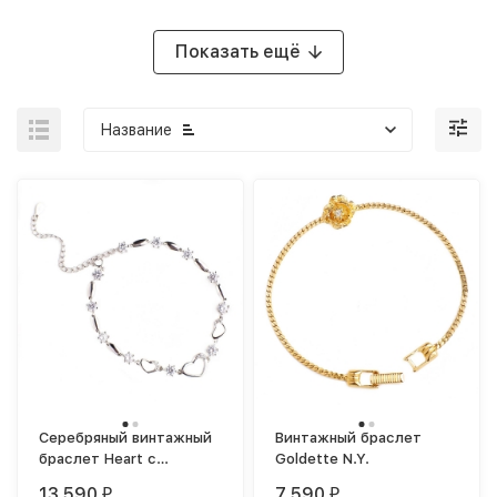
Показать ещё
Название
Серебряный винтажный
Винтажный браслет
браслет Heart с
Goldette N.Y.
цирконами
13 590
7 590
₽
₽